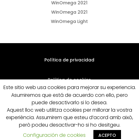
WinOmega 2021
WinOmega 2021
WinOmega Light
Política de privacidad
Política de cookies
Este sitio web usa cookies para mejorar su experiencia.
Asumiremos que está de acuerdo con ello, pero
Condiciones legales de venta
puede desactivarlo si lo desea.
Aquest lloc web utilitza cookies per millorar la vostra
experiència. Assumirem que esteu d’acord amb això,
però podeu desactivar-ho si ho desitgeu.
Configuración de cookies
ACEPTO
Designed by Pymenta